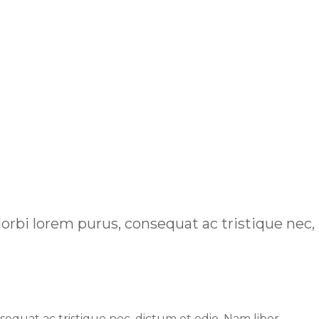
orbi lorem purus, consequat ac tristique nec,
sequat ac tristique nec, dictum et odio. Nam liber