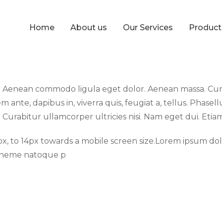
Home
About us
Our Services
Produc
it. Aenean commodo ligula eget dolor. Aenean massa. Cu
ante, dapibus in, viverra quis, feugiat a, tellus. Phasel
. Curabitur ullamcorper ultricies nisi. Nam eget dui. Eti
x, to 14px towards a mobile screen size.Lorem ipsum dolo
 Theme natoque p