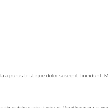
 a purus tristique dolor suscipit tincidunt. M
istique dolor suscipit tincidunt. Morbi lorem purus, con