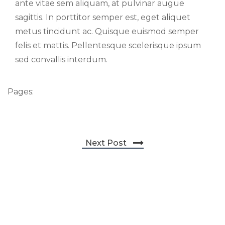
ante vitae sem aliquam, at pulvinar augue
sagittis. In porttitor semper est, eget aliquet
metus tincidunt ac. Quisque euismod semper
felis et mattis. Pellentesque scelerisque ipsum
sed convallis interdum.
Pages:
Post navigation
Next Post