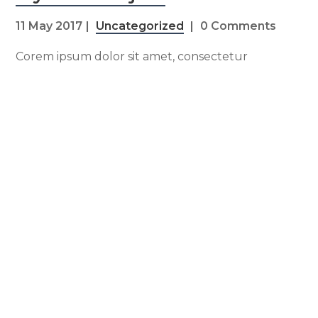
11 May 2017
Uncategorized
0 Comments
Corem ipsum dolor sit amet, consectetur
adipiscing elit. Quisque et iaculis tellus, a
bibendum purus. Interdum et malesuada fames
ac ante ipsum primis in faucibus. Nulla lacinia
vulputate dui vel pretium. Nam ut sem luctus,
sollicitudin quam vitae, viverra mi. Vestibulum
feugiat dui tortor, id suscipit eros molestie sed.
Aliquam nec scelerisque nunc. Praesent ut
Read More
Quote