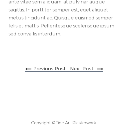
ante vitae sem aliquam, at pulvinar augue
sagittis. In porttitor semper est, eget aliquet
metus tincidunt ac. Quisque euismod semper
felis et mattis. Pellentesque scelerisque ipsum
sed convallis interdum.
Post navigation
Previous Post
Next Post
Copyright ©Fine Art Plasterwork.