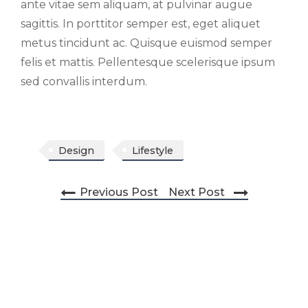
ante vitae sem aliquam, at pulvinar augue
sagittis. In porttitor semper est, eget aliquet
metus tincidunt ac. Quisque euismod semper
felis et mattis. Pellentesque scelerisque ipsum
sed convallis interdum.
Design
Lifestyle
Post navigation
Previous Post
Next Post